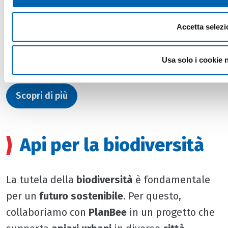
concreto nel nostro percorso verso la
sostenibilità
, unendo
responsabilità
Accetta selezi
ambientale
e
sociale
per costruire un futuro
più
equo
e
sostenibile
per tutti.
Usa solo i cookie 
Scopri di più
Api per la biodiversità
La tutela della
biodiversità
è fondamentale
per un
futuro sostenibile
. Per questo,
collaboriamo con
PlanBee
in un progetto che