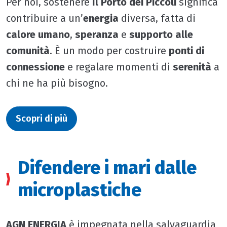
Per noi, sostenere
Il Porto dei Piccoli
significa
contribuire a un’
energia
diversa, fatta di
calore umano
,
speranza
e
supporto alle
comunità
. È un modo per costruire
ponti di
connessione
e regalare momenti di
serenità
a
chi ne ha più bisogno.
Scopri di più
Difendere i mari dalle
microplastiche
AGN ENERGIA
è impegnata nella salvaguardia