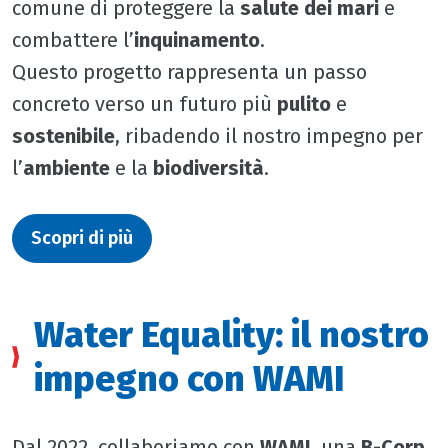
comune di proteggere la
salute dei mari
e
combattere l’
inquinamento
.
Questo progetto rappresenta un passo
concreto verso un futuro più
pulito
e
sostenibile
, ribadendo il nostro impegno per
l’
ambiente
e la
biodiversità
.
Scopri di più
Water Equality: il nostro
impegno con WAMI
Dal 2022, collaboriamo con
WAMI
, una
B-Corp