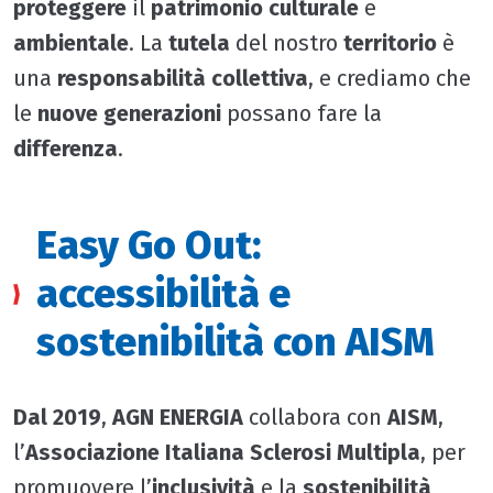
proteggere
il
patrimonio culturale
e
ambientale
. La
tutela
del nostro
territorio
è
una
responsabilità collettiva
, e crediamo che
le
nuove generazioni
possano fare la
differenza
.
Easy Go Out:
accessibilità e
sostenibilità con AISM
Dal 2019
,
AGN ENERGIA
collabora con
AISM
,
l’
Associazione Italiana Sclerosi Multipla
, per
promuovere l’
inclusività
e la
sostenibilità