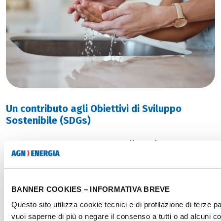
Un contributo agli Obiettivi di Sviluppo
Sostenibile (SDGs)
Questo progetto supporta diversi
SDGs
dell’
Agenda 2030
delle
Nazioni Unite
:
BANNER COOKIES – INFORMATIVA BREVE
SDG 6
–
Acqua pulita e servizi igienico-
Questo sito utilizza cookie tecnici e di profilazione di terze pa
sanitari
: garantire accesso all’
acqua
vuoi saperne di più o negare il consenso a tutti o ad alcuni c